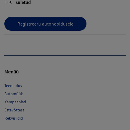
L-P:
suletud
Registreeru autohooldusele
Menüü
Teenindus
Automüük
Kampaaniad
Ettevõttest
Rekvisiidid