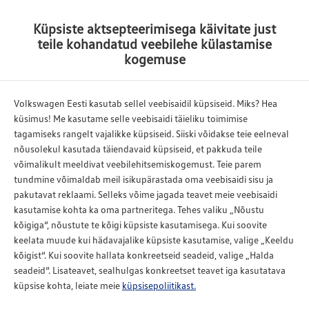
Küpsiste aktsepteerimisega käivitate just
Tagasi
teile kohandatud veebilehe külastamise
kogemuse
Volkswagen
originaal varuosad
Volkswagen Eesti kasutab sellel veebisaidil küpsiseid. Miks? Hea
küsimus! Me kasutame selle veebisaidi täieliku toimimise
tagamiseks rangelt vajalikke küpsiseid. Siiski võidakse teie eelneval
Välja töötatud Volkswagen mudelite valikuks
nõusolekul kasutada täiendavaid küpsiseid, et pakkuda teile
Tagab kestva autode jõudluse ja efektiivse kütte
võimalikult meeldivat veebilehitsemiskogemust. Teie parem
kokkuhoiu
tundmine võimaldab meil isikupärastada oma veebisaidi sisu ja
Kõrge kvaliteet ja -vastupidavus tagab autole
pakutavat reklaami. Selleks võime jagada teavet meie veebisaidi
kasutamise kohta ka oma partneritega. Tehes valiku „Nõustu
madalamaid hoolduse väljaminekuid
kõigiga“, nõustute te kõigi küpsiste kasutamisega. Kui soovite
Aitab säilitada kõrget auto turuväärtust
keelata muude kui hädavajalike küpsiste kasutamise, valige „Keeldu
kõigist“. Kui soovite hallata konkreetseid seadeid, valige „Halda
seadeid“. Lisateavet, sealhulgas konkreetset teavet iga kasutatava
küpsise kohta, leiate meie
küpsisepoliitikast.