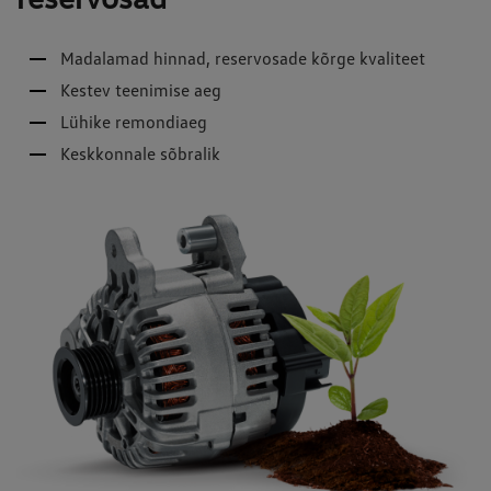
Madalamad hinnad, reservosade kõrge kvaliteet
Kestev teenimise aeg
Lühike remondiaeg
Keskkonnale sõbralik