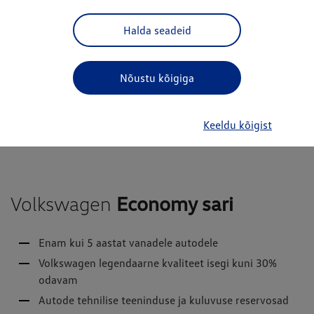
Halda seadeid
Nõustu kõigiga
Keeldu kõigist
Volkswagen
Economy sari
Enam kui 5 aastat vanadele autodele
Volkswagen legendaarne kvaliteet isegi kuni 30%
odavam
Autode tehnilise teeninduse ja kuluvuse reservosad