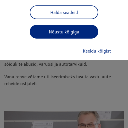
või nende kõrvaldamise. Samuti nõuab jäätmeseadus
mootorsõidukite viimisel vanametalli kokkuostu või
Halda seadeid
lammutuskotta autoregistrikeskuse tõendit sõiduki arvelt
kustutamise kohta.
Nõustu kõigiga
Volkswageni sõiduki utiliseerimissooviga võtke ühendust
meie esindusega või saatke kiri
info@vmotors.ee
Keeldu kõigist
Võtame oma klientidelt utiliseerimiseks tasuta vastu
sõidukite akusid, varuosi ja autotarvikuid.
Vanu rehve võtame utiliseerimiseks tasuta vastu uute
rehvide ostjatelt