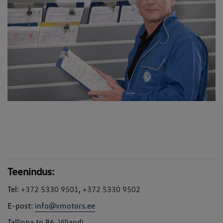
Teenindus:
Tel:
+372 5330 9501
,
+372 5330 9502
E-post:
info@vmotors.ee
Tallinna tn 86, Viljandi