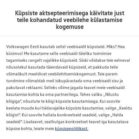
Küpsiste aktsepteerimisega käivitate just
Tagasi
teile kohandatud veebilehe külastamise
kogemuse
Tehnika alased küsimused.
Volkswagen Eesti kasutab sellel veebisaidil küpsiseid. Miks? Hea
Keskkonnainfo.
küsimus! Me kasutame selle veebisaidi täieliku toimimise
tagamiseks rangelt vajalikke küpsiseid. Siiski võidakse teie eelneval
nõusolekul kasutada täiendavaid küpsiseid, et pakkuda teile
Pakume tasuta nõuandeid ja konsultatsioone teie
võimalikult meeldivat veebilehitsemiskogemust. Teie parem
Volkswagen remondi või kasutuse kohta. Esitage oma
tundmine võimaldab meil isikupärastada oma veebisaidi sisu ja
küsimus e-posti teel, helistades või täites kontaktvormi!
pakutavat reklaami. Selleks võime jagada teavet meie veebisaidi
kasutamise kohta ka oma partneritega. Tehes valiku „Nõustu
Volkswagen hoiab keskkonna puhtana.
kõigiga“, nõustute te kõigi küpsiste kasutamisega. Kui soovite
keelata muude kui hädavajalike küpsiste kasutamise, valige „Keeldu
Vastavalt Eestis kehtivale Jäätmeseadusele on
kõigist“. Kui soovite hallata konkreetseid seadeid, valige „Halda
mootorisõiduki tootja kohustatud tagama tema
seadeid“. Lisateavet, sealhulgas konkreetset teavet iga kasutatava
küpsise kohta, leiate meie
küpsisepoliitikast.
valmistatud, edasimüüdud või sisseveetud toodetest
tekkivate jäätmete kokkukogumise, nende taaskasutamise